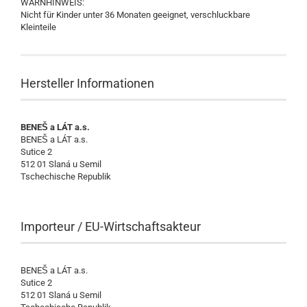
WARNHINWEIS:
Nicht für Kinder unter 36 Monaten geeignet, verschluckbare
Kleinteile
Hersteller Informationen
BENEŠ a LÁT a.s.
BENEŠ a LÁT a.s.
Sutice 2
512 01 Slaná u Semil
Tschechische Republik
Importeur / EU-Wirtschaftsakteur
BENEŠ a LÁT a.s.
Sutice 2
512 01 Slaná u Semil