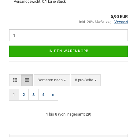
Versandgewicht:
0,1
kg je Stück
5,90 EUR
inkl. 20% MwSt. zzgl.
Versand
IN DEN WARENKORB
Sortieren nach
pro Seite
Sortieren nach
8 pro Seite
1
2
3
4
»
1
bis
8
(von insgesamt
29
)