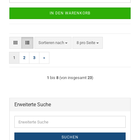
IN DEN WARENKORB
Sortieren nach
pro Seite
Sortieren nach
8 pro Seite
1
2
3
»
1
bis
8
(von insgesamt
23
)
Erweiterte Suche
Erweiterte
Suche
SUCHEN