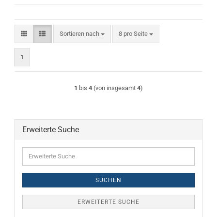
Sortieren nach
pro Seite
Sortieren nach
8 pro Seite
1
1
bis
4
(von insgesamt
4
)
Erweiterte Suche
Erweiterte
Suche
SUCHEN
ERWEITERTE SUCHE