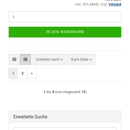
inkl. 20% MwSt. zzgl.
Versand
IN DEN WARENKORB
Sortieren nach
pro Seite
Sortieren nach
8 pro Seite
1
2
»
1
bis
8
(von insgesamt
15
)
Erweiterte Suche
Erweiterte