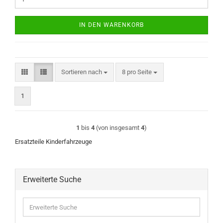
IN DEN WARENKORB
Sortieren nach
pro Seite
Sortieren nach
8 pro Seite
1
1
bis
4
(von insgesamt
4
)
Ersatzteile Kinderfahrzeuge
Erweiterte Suche
Erweiterte
Suche