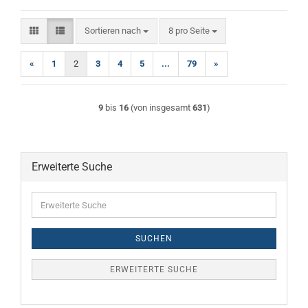
Sortieren nach
pro Seite
Sortieren nach
8 pro Seite
«
1
2
3
4
5
...
79
»
9
bis
16
(von insgesamt
631
)
Erweiterte Suche
Erweiterte
Suche
SUCHEN
ERWEITERTE SUCHE