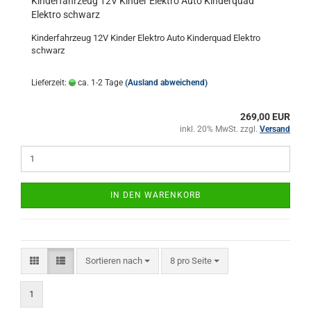
Kinderfahrzeug 12V Kinder Elektro Auto Kinderquad
Elektro schwarz
Kinderfahrzeug 12V Kinder Elektro Auto Kinderquad Elektro
schwarz
Lieferzeit:
ca. 1-2 Tage
(Ausland abweichend)
269,00 EUR
inkl. 20% MwSt. zzgl.
Versand
IN DEN WARENKORB
Sortieren nach
pro Seite
Sortieren nach
8 pro Seite
1